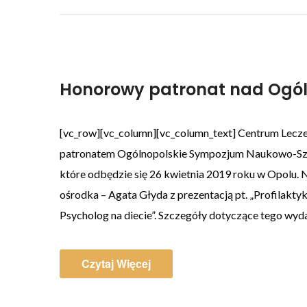
Honorowy patronat nad Ogó
[vc_row][vc_column][vc_column_text] Centrum Lecz
patronatem Ogólnopolskie Sympozjum Naukowo-Szko
które odbędzie się 26 kwietnia 2019 roku w Opolu.
ośrodka – Agata Głyda z prezentacją pt. „Profilakt
Psycholog na diecie”. Szczegóły dotyczące tego wy
Czytaj Więcej