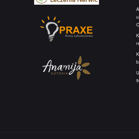
A
u
C
K
r
K
b
U
9