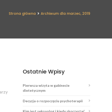
Strona główna
Archiwum dla marzec, 2019
Ostatnie Wpisy
Pierwsza wizyta w gabinecie
dietetycznym
arzy
Decyzja o rozpoczęciu psychoterapii
Kim jest seksuolog i kiedy skorzystać