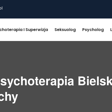
pl
choterapia I Superwizja
Seksuolog
Psycholog
sychoterapia Bielsk
chy