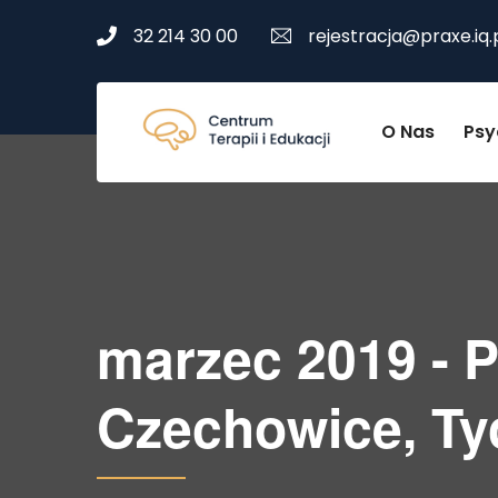
32 214 30 00
rejestracja@praxe.iq.
O Nas
Psy
marzec 2019 - P
Czechowice, Ty