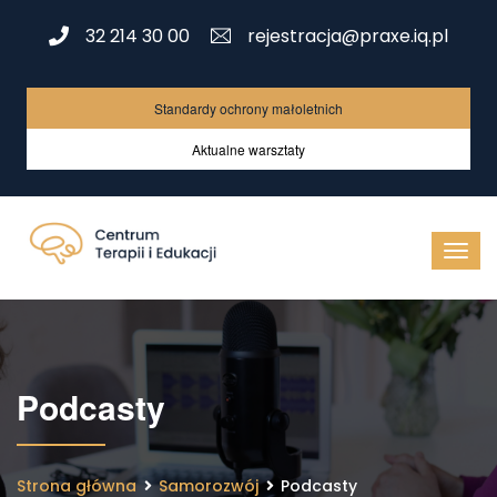
32 214 30 00
rejestracja@praxe.iq.pl
Standardy ochrony małoletnich
Aktualne warsztaty
Podcasty
Strona główna
Samorozwój
Podcasty