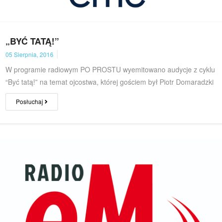
„BYĆ TATĄ!”
05 Sierpnia, 2016
W programie radiowym PO PROSTU wyemitowano audycje z cyklu
“Być tatą!” na temat ojcostwa, której gościem był Piotr Domaradzki
Posłuchaj