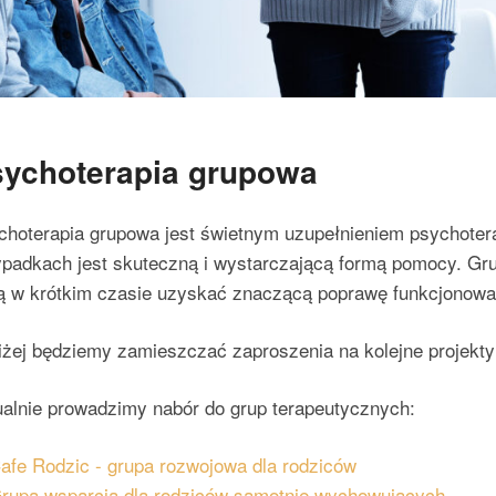
ychoterapia grupowa
hoterapia grupowa jest świetnym uzupełnieniem psychoterap
ypadkach jest skuteczną i wystarczającą formą pomocy. Gru
ą w krótkim czasie uzyskać znaczącą poprawę funkcjonowa
iżej będziemy zamieszczać zaproszenia na kolejne projekt
ualnie prowadzimy nabór do grup terapeutycznych:
afe Rodzic - grupa rozwojowa dla rodziców
rupa wsparcia dla rodziców samotnie wychowujących