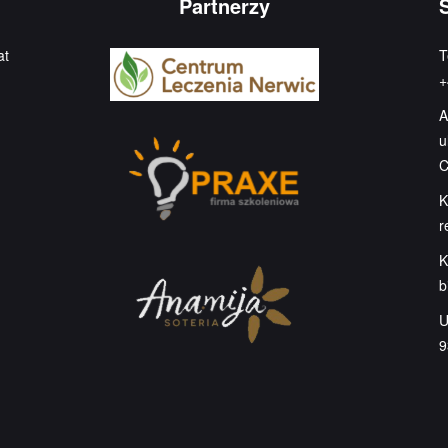
Partnerzy
at
T
+
A
u
C
K
r
K
b
U
9