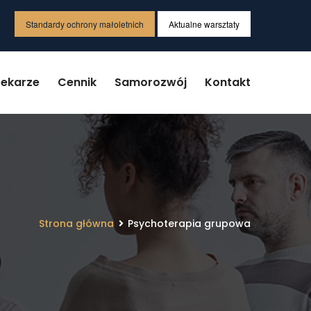
Standardy ochrony małoletnich
Aktualne warsztaty
Lekarze
Cennik
Samorozwój
Kontakt
Strona główna
Psychoterapia grupowa