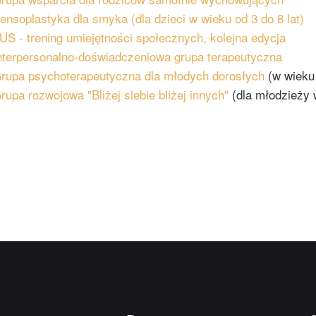
ensoplastyka dla smyka (dla dzieci w wieku od 3 do 8 lat)
US - trening umiejętności społecznych, kolejna edycja
nterpersonalno-doświadczeniowa grupa terapeutyczna
rupa psychoterapeutyczna dla młodych dorosłych
(w wieku 
rupa rozwojowa "Bliżej siebie bliżej innych"
(dla młodzieży 