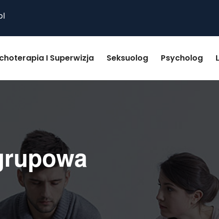
pl
choterapia I Superwizja
Seksuolog
Psycholog
grupowa