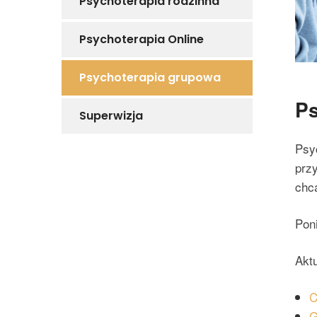
Psychoterapia rodzinna
Psychoterapia Online
Psychoterapia grupowa
Ps
Superwizja
Psyc
prz
chc
Pon
Akt
C
G