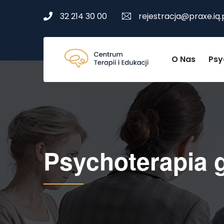
32 214 30 00
rejestracja@praxe.iq.
O Nas
Psy
Psychoterapia 