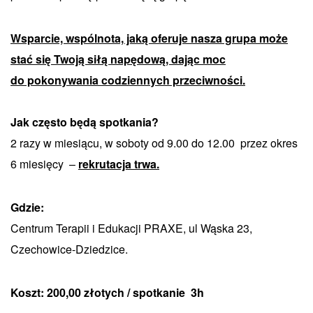
Wsparcie, wspólnota, jaką oferuje nasza grupa może
stać się Twoją siłą napędową, dając moc
do pokonywania codziennych przeciwności.
Jak często będą spotkania?
2 razy w miesiącu, w soboty od 9.00 do 12.00 przez okres
6 miesięcy –
rekrutacja trwa.
Gdzie:
Centrum Terapii i Edukacji PRAXE, ul Wąska 23,
Czechowice-Dziedzice.
Koszt: 200,00 złotych / spotkanie 3h