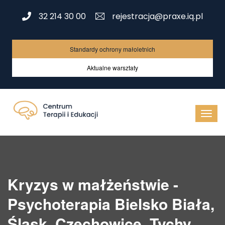
32 214 30 00
rejestracja@praxe.iq.pl
Standardy ochrony małoletnich
Aktualne warsztaty
Kryzys w małżeństwie -
Psychoterapia Bielsko Biała,
Śląsk, Czechowice, Tychy