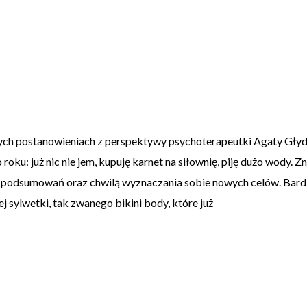
nych postanowieniach z perspektywy psychoterapeutki Agaty Głyd
oku: już nic nie jem, kupuję karnet na siłownię, piję dużo wody. Z
em podsumowań oraz chwilą wyznaczania sobie nowych celów. Bar
 sylwetki, tak zwanego bikini body, które już