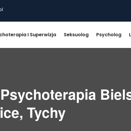
pl
choterapia I Superwizja
Seksuolog
Psycholog
 Psychoterapia Biel
ice, Tychy