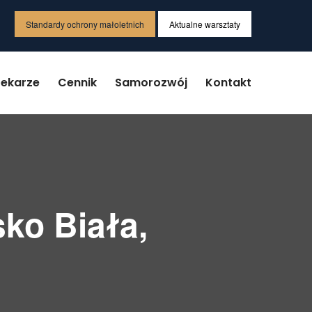
Standardy ochrony małoletnich
Aktualne warsztaty
Lekarze
Cennik
Samorozwój
Kontakt
sko Biała,