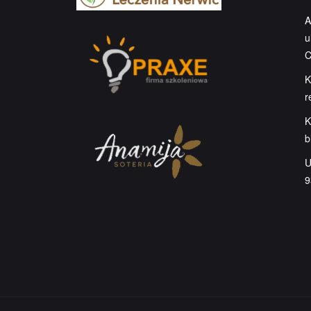
A
u
C
K
r
K
b
U
9