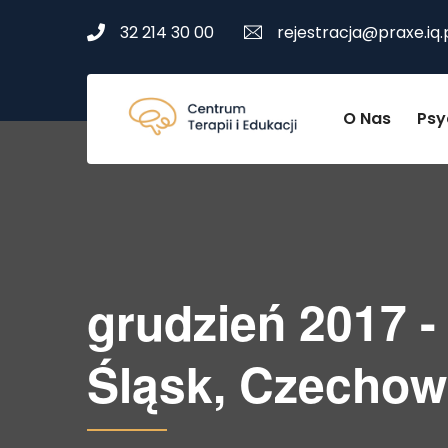
32 214 30 00
rejestracja@praxe.iq.
O Nas
Psy
grudzień 2017 -
Śląsk, Czechow