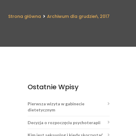
Strona główna
Archiwum dla grudzień, 2017
Ostatnie Wpisy
Pierwsza wizyta w gabinecie
dietetycznym
Decyzja o rozpoczęciu psychoterapii
Kim jest seksuolog i kiedy skorzystać