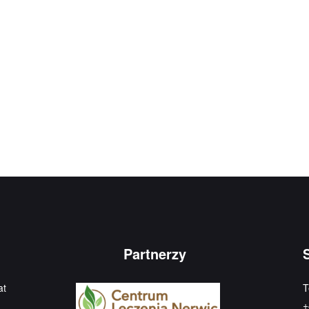
Partnerzy
at
T
+