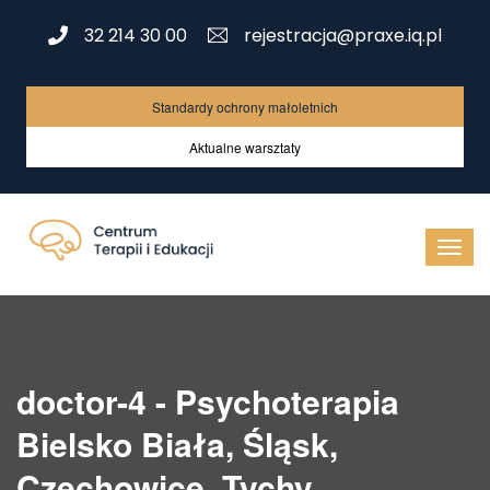
32 214 30 00
rejestracja@praxe.iq.pl
Standardy ochrony małoletnich
Aktualne warsztaty
doctor-4 - Psychoterapia
Bielsko Biała, Śląsk,
Czechowice, Tychy