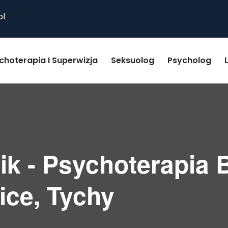
pl
choterapia I Superwizja
Seksuolog
Psycholog
k - Psychoterapia B
ice, Tychy