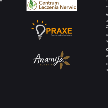
at
T
+
A
u
C
K
r
K
b
U
9