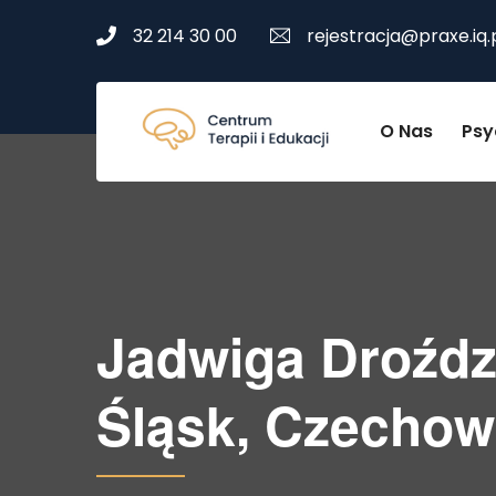
32 214 30 00
rejestracja@praxe.iq.
O Nas
Psy
Jadwiga Droździ
Śląsk, Czechow