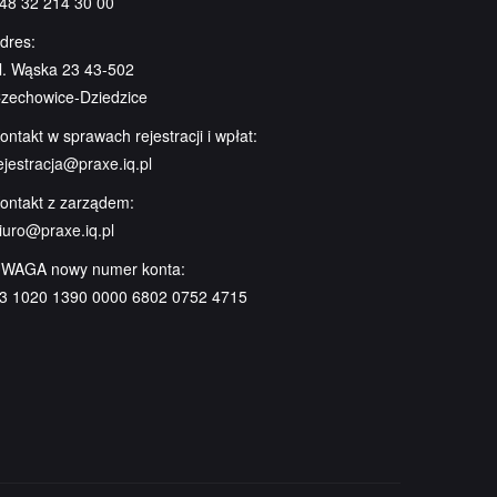
48 32 214 30 00
dres:
l. Wąska 23 43-502
zechowice-Dziedzice
ontakt w sprawach rejestracji i wpłat:
ejestracja@praxe.iq.pl
ontakt z zarządem:
iuro@praxe.iq.pl
WAGA nowy numer konta:
3 1020 1390 0000 6802 0752 4715