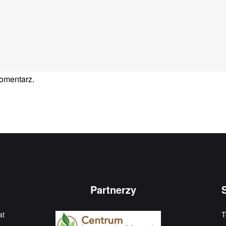
komentarz.
Partnerzy
at
T