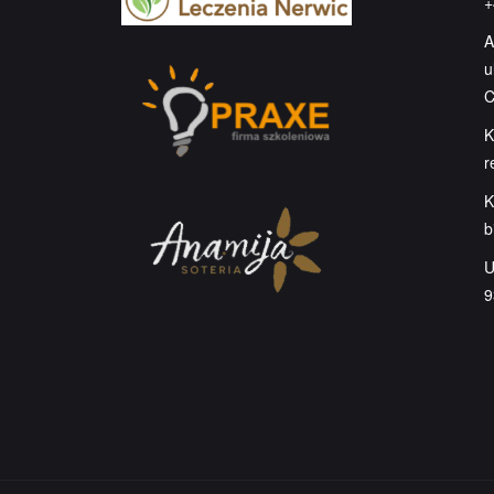
+
A
u
C
K
r
K
b
U
9