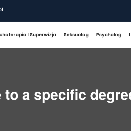
pl
choterapia I Superwizja
Seksuolog
Psycholog
 to a specific degree