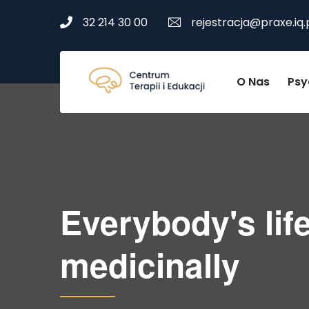
32 214 30 00
rejestracja@praxe.iq.
O Nas
Psy
Everybody's life
medicinally