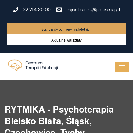
32 214 30 00
rejestracja@praxe.iq.pl
Standardy ochrony małoletnich
Aktualne warsztaty
RYTMIKA - Psychoterapia
Bielsko Biała, Śląsk,
Czechowice, Tychy