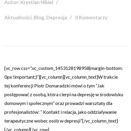
Autor: Krystian Nikiel
Aktualności, Blog, Depresja
0 Komentarzy
[vc_row css=”.vc_custom_1453128198958{margin-bottom:
0px !important;}”][vc_column][vc_column_text]W trakcie
tej konferencji Piotr Domaradzki mówi o tym “Jak
postępować z osobą, która cierpi na depresję w środowisku
domowym i społecznym” oraz prowadzi warsztaty dla
profesjonalistów: ” Kontakt i relacja, jako oddziaływanie
terapeutyczne wobec osób w depresji”[/vc_column_text]
[/vc_column][/vc_row]