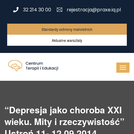
32 214 30 00
rejestracja@praxe.iq.pl
Standardy ochrony małoletnich
Aktualne warsztaty
“Depresja jako choroba XXI
wieku. Mity i rzeczywistość”
Ustroń 11- 12.09.2014