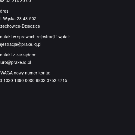
48 32 214 30 00
dres:
l. Wąska 23 43-502
zechowice-Dziedzice
ontakt w sprawach rejestracji i wpłat:
ejestracja@praxe.iq.pl
ontakt z zarządem:
iuro@praxe.iq.pl
WAGA nowy numer konta:
3 1020 1390 0000 6802 0752 4715