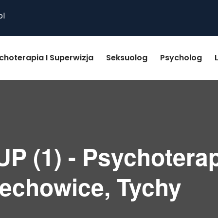
pl
choterapia I Superwizja
Seksuolog
Psycholog
P (1) - Psychoterap
zechowice, Tychy