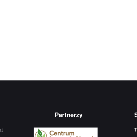
Partnerzy
at
T