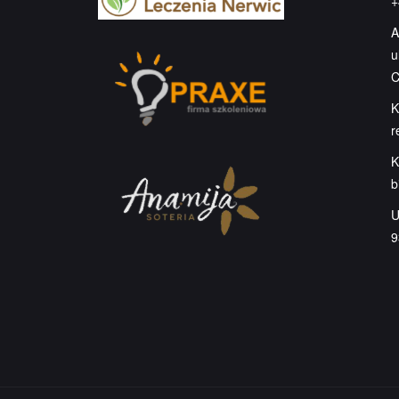
+
A
u
C
K
r
K
b
U
9