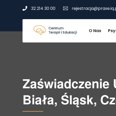
32 214 30 00
rejestracja@praxe.iq.
O Nas
Psy
Zaświadczenie U
Biała, Śląsk, C