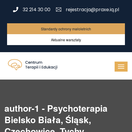
32 214 30 00
rejestracja@praxe.iq.pl
Standardy ochrony małoletnich
Aktualne warsztaty
author-1 - Psychoterapia
Bielsko Biała, Śląsk,
Czechowice, Tychy