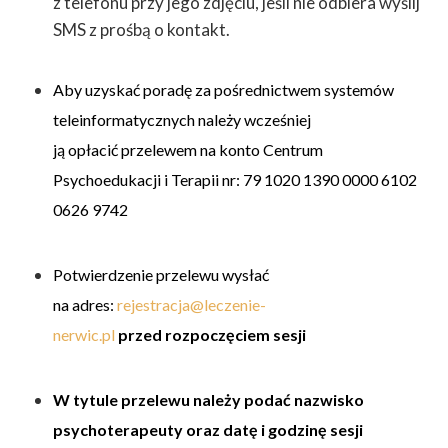
z telefonu przy jego zdjęciu, jeśli nie odbiera wyślij
SMS z prośbą o kontakt.
Aby uzyskać poradę za pośrednictwem systemów
teleinformatycznych należy wcześniej
ją opłacić przelewem na konto Centrum
Psychoedukacji i Terapii nr: 79 1020 1390 0000 6102
0626 9742
Potwierdzenie przelewu wysłać
na adres:
rejestracja@leczenie-
nerwic.pl
przed rozpoczęciem sesji
W tytule przelewu należy podać nazwisko
psychoterapeuty oraz datę i godzinę sesji