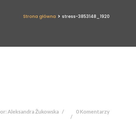
Strona główna
stress-3853148_1920
or: Aleksandra Żukowska
0 Komentarzy