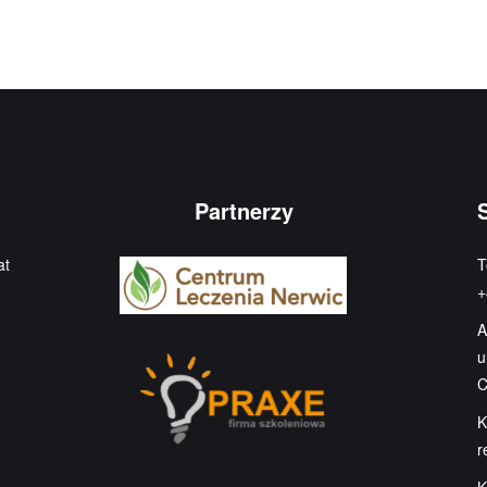
Partnerzy
at
T
+
A
u
C
K
r