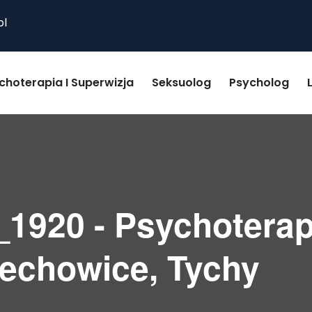
pl
choterapia I Superwizja
Seksuolog
Psycholog
_1920 - Psychoterap
zechowice, Tychy