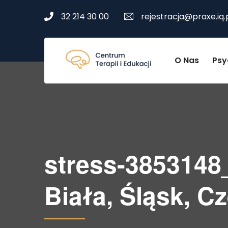
32 214 30 00
rejestracja@praxe.iq.
O Nas
Psy
stress-3853148
Biała, Śląsk, C