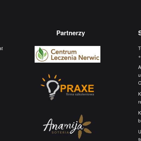
Partnerzy
at
T
+
A
u
C
K
r
K
b
U
9