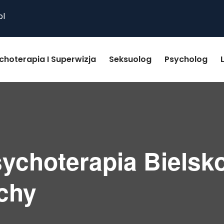
pl
choterapia I Superwizja
Seksuolog
Psycholog
sychoterapia Bielsko
chy