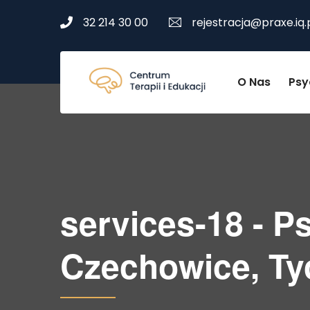
32 214 30 00
rejestracja@praxe.iq.
O Nas
Psy
services-18 - P
Czechowice, Ty