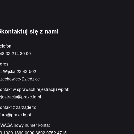
Skontaktuj się z nami
elefon:
48 32 214 30 00
dres:
l. Wąska 23 43-502
zechowice-Dziedzice
ontakt w sprawach rejestracji i wpłat:
ejestracja@praxe.iq.pl
ontakt z zarządem:
iuro@praxe.iq.pl
WAGA nowy numer konta:
3 1020 1390 0000 6802 0752 4715