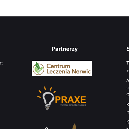
Partnerzy
at
T
+
A
u
C
K
r
K