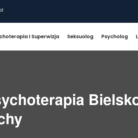
pl
choterapia I Superwizja
Seksuolog
Psycholog
sychoterapia Bielsko
chy