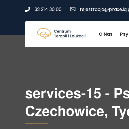
32 214 30 00
rejestracja@praxe.iq.
O Nas
Psy
services-15 - P
Czechowice, Ty