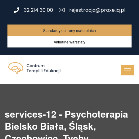
32 214 30 00
rejestracja@praxe.iq.pl
Standardy ochrony małoletnich
Aktualne warsztaty
services-12 - Psychoterapia
Bielsko Biała, Śląsk,
Czechowice, Tychy