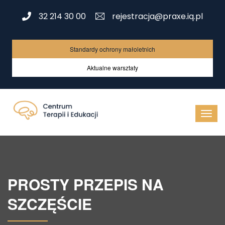
32 214 30 00
rejestracja@praxe.iq.pl
Standardy ochrony małoletnich
Aktualne warsztaty
PROSTY PRZEPIS NA
SZCZĘŚCIE