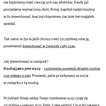
nie będziemy mieć cieszących nas efektów. Kiedy już
posiadamy wymarzony dom, firmę, kapitał nadal musimy
w to inwestować, inaczej stopniowo zacznie ten majątek
upadać.
Tak samo w życiu jeśli chcesz mieć szczęśliwą relację,
powinieneś
inwestować w związek cały czas
.
Jak inwestować w związek?
Kochaj jako pierwszy
–
codziennie powiedz drugiej osobie
coś miłego o niej
. Powiedz, jakie przeżywasz uczucia
w związku z tą osobą.
Przykład:
Kiedy widzę Twoje roześmiane oczy, czuję się
szczęśliwy i radosny przy Tobie. Lubię widzieć Cię w tej sukience.