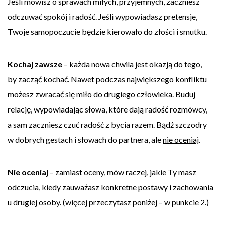
Jeśli mówisz o sprawach miłych, przyjemnych, zaczniesz
odczuwać spokój i radość. Jeśli wypowiadasz pretensje,
Twoje samopoczucie będzie kierowało do złości i smutku.
Kochaj zawsze
–
każda nowa chwila jest okazją do tego,
by zacząć kochać
. Nawet podczas największego konfliktu
możesz zwracać się miło do drugiego człowieka. Buduj
relację, wypowiadając słowa, które dają radość rozmówcy,
a sam zaczniesz czuć radość z bycia razem. Bądź szczodry
w dobrych gestach i słowach do partnera, ale
nie oceniaj
.
Nie oceniaj
– zamiast oceny, mów raczej, jakie Ty masz
odczucia, kiedy zauważasz konkretne postawy i zachowania
u drugiej osoby. (więcej przeczytasz poniżej – w punkcie 2.)