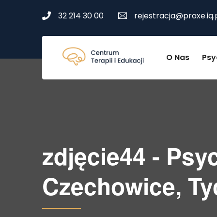
32 214 30 00
rejestracja@praxe.iq.
O Nas
Psy
zdjęcie44 - Psy
Czechowice, Ty