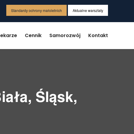
Standardy ochrony małoletnich
Aktualne warsztaty
Lekarze
Cennik
Samorozwój
Kontakt
iała, Śląsk,