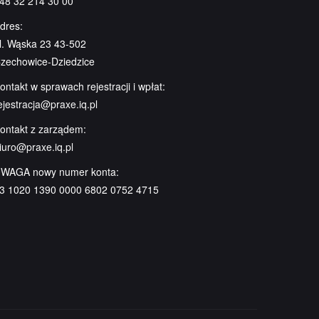
48 32 214 30 00
dres:
l. Wąska 23 43-502
zechowice-Dziedzice
ontakt w sprawach rejestracji i wpłat:
ejestracja@praxe.iq.pl
ontakt z zarządem:
iuro@praxe.iq.pl
WAGA nowy numer konta:
3 1020 1390 0000 6802 0752 4715