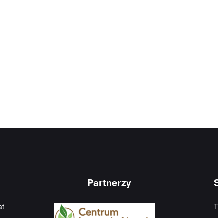
Partnerzy
at
T