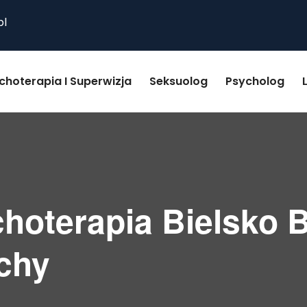
pl
choterapia I Superwizja
Seksuolog
Psycholog
choterapia Bielsko B
chy