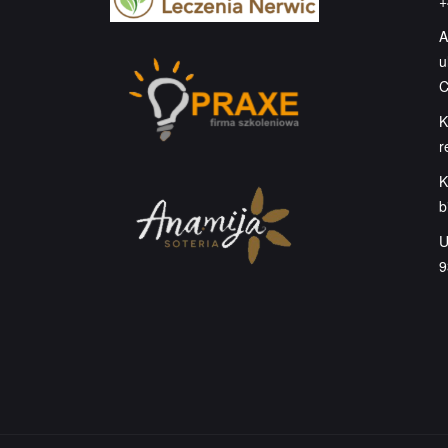
+
A
u
C
K
r
K
b
U
9