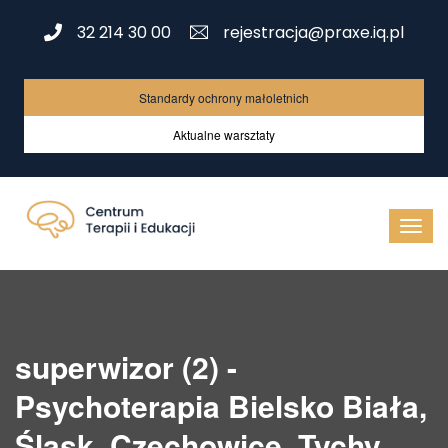
32 214 30 00
rejestracja@praxe.iq.pl
Standardy ochrony małoletnich
Aktualne warsztaty
superwizor (2) -
Psychoterapia Bielsko Biała,
Śląsk, Czechowice, Tychy