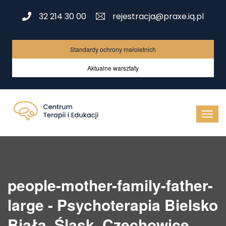
32 214 30 00
rejestracja@praxe.iq.pl
Standardy ochrony małoletnich
Aktualne warsztaty
people-mother-family-father-
large - Psychoterapia Bielsko
Biała, Śląsk, Czechowice,