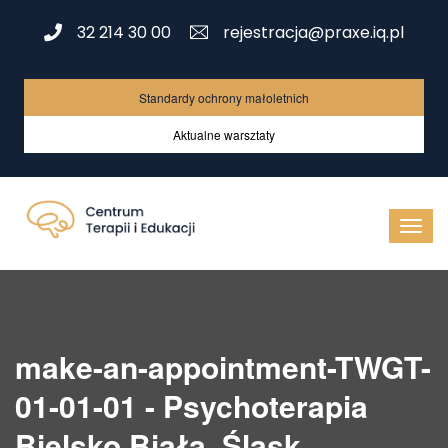
32 214 30 00
rejestracja@praxe.iq.pl
Standardy ochrony małoletnich
Aktualne warsztaty
make-an-appointment-TWGT-
01-01-01 - Psychoterapia
Bielsko Biała, Śląsk,