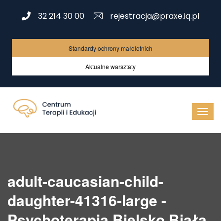
32 214 30 00
rejestracja@praxe.iq.pl
Standardy ochrony małoletnich
Aktualne warsztaty
adult-caucasian-child-
daughter-41316-large -
Psychoterapia Bielsko Biała,