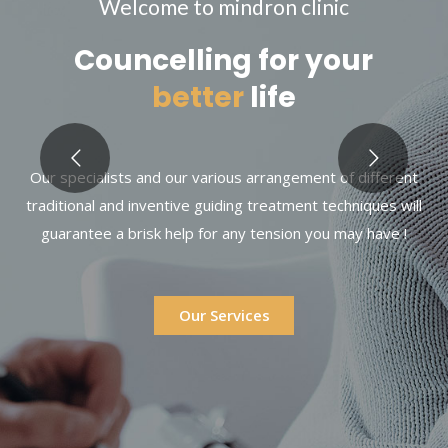
W
e
l
c
o
m
e
t
o
m
i
n
d
r
o
n
c
l
i
n
i
c
Councelling for your
better
life
Our specialists and our various arrangement of different
traditional and inventive guiding treatment techniques will
guarantee a brisk help for any tension you may have !
Our Services