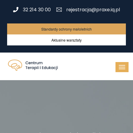
32 214 30 00
rejestracja@praxe.iq.pl
Standardy ochrony małoletnich
Aktualne warsztaty