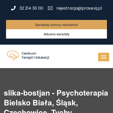
32 214 30 00
rejestracja@praxe.iq.pl
Standardy ochrony małoletnich
Aktualne warsztaty
slika-bostjan - Psychoterapia
Bielsko Biała, Śląsk,
Czechowice, Tychy