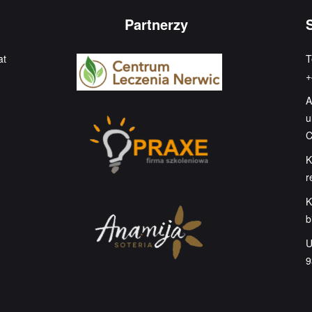
Partnerzy
at
T
+
A
u
C
K
r
K
b
U
9