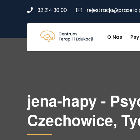
32 214 30 00
rejestracja@praxe.iq.
O Nas
Psy
jena-hapy - Psy
Czechowice, Ty