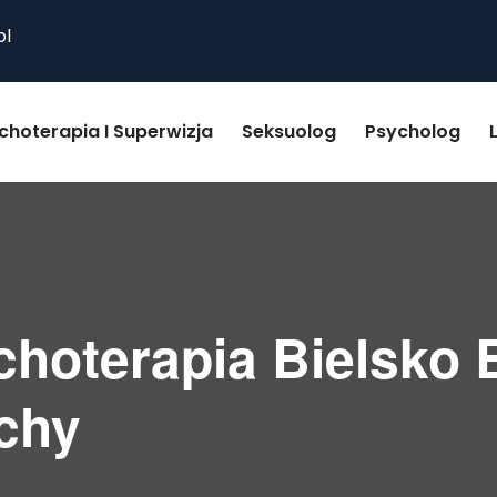
pl
choterapia I Superwizja
Seksuolog
Psycholog
choterapia Bielsko B
chy