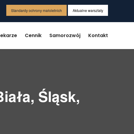
Standardy ochrony małoletnich
Aktualne warsztaty
Lekarze
Cennik
Samorozwój
Kontakt
iała, Śląsk,