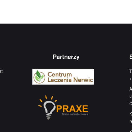
Partnerzy
at
T
+
A
u
C
K
r
K