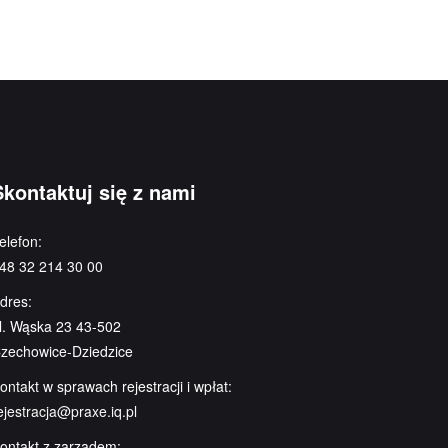
Skontaktuj się z nami
elefon:
48 32 214 30 00
dres:
l. Wąska 23 43-502
zechowice-Dziedzice
ontakt w sprawach rejestracji i wpłat:
ejestracja@praxe.iq.pl
ontakt z zarządem: