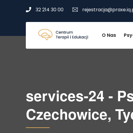
32 214 30 00
rejestracja@praxe.iq.
O Nas
Psy
services-24 - P
Czechowice, Ty