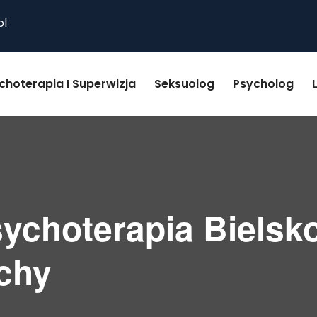
pl
choterapia I Superwizja
Seksuolog
Psycholog
sychoterapia Bielsko
chy