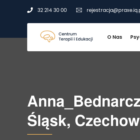
32 214 30 00
rejestracja@praxe.iq.
O Nas
Psy
Anna_Bednarczy
Śląsk, Czechow