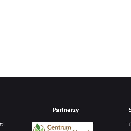
Partnerzy
at
T