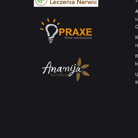
+
A
u
C
K
r
K
b
U
9