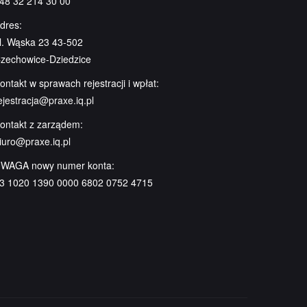
48 32 214 30 00
dres:
l. Wąska 23 43-502
zechowice-Dziedzice
ontakt w sprawach rejestracji i wpłat:
ejestracja@praxe.iq.pl
ontakt z zarządem:
iuro@praxe.iq.pl
WAGA nowy numer konta:
3 1020 1390 0000 6802 0752 4715