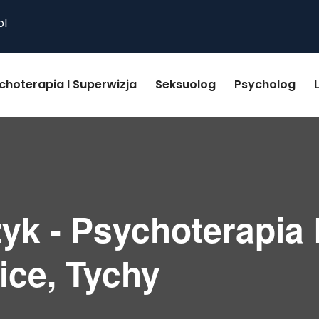
pl
choterapia I Superwizja
Seksuolog
Psycholog
k - Psychoterapia B
ice, Tychy