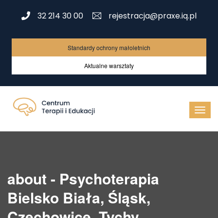
32 214 30 00
rejestracja@praxe.iq.pl
Standardy ochrony małoletnich
Aktualne warsztaty
about - Psychoterapia
Bielsko Biała, Śląsk,
Czechowice, Tychy