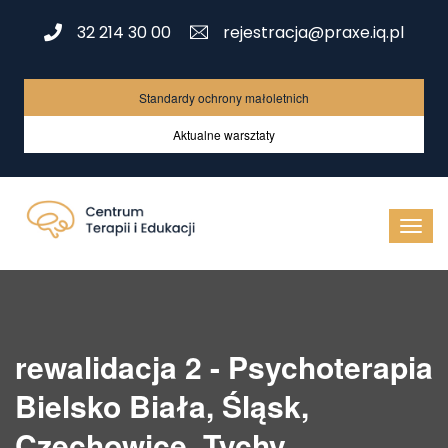
32 214 30 00
rejestracja@praxe.iq.pl
Standardy ochrony małoletnich
Aktualne warsztaty
rewalidacja 2 - Psychoterapia
Bielsko Biała, Śląsk,
Czechowice, Tychy