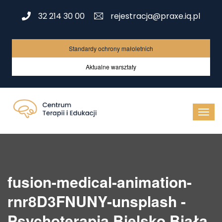
32 214 30 00
rejestracja@praxe.iq.pl
Standardy ochrony małoletnich
Aktualne warsztaty
fusion-medical-animation-
rnr8D3FNUNY-unsplash -
Psychoterapia Bielsko Biała,