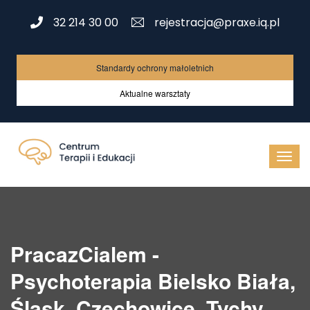
32 214 30 00
rejestracja@praxe.iq.pl
Standardy ochrony małoletnich
Aktualne warsztaty
PracazCialem -
Psychoterapia Bielsko Biała,
Śląsk, Czechowice, Tychy