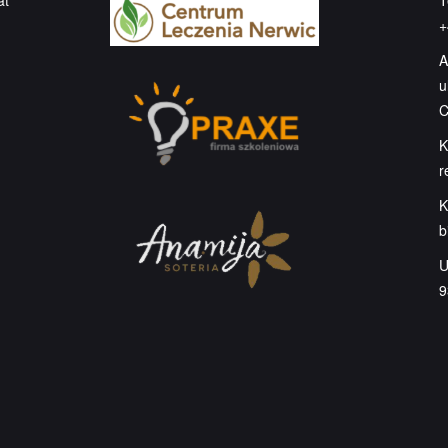
at
T
+
A
u
C
K
r
K
b
U
9