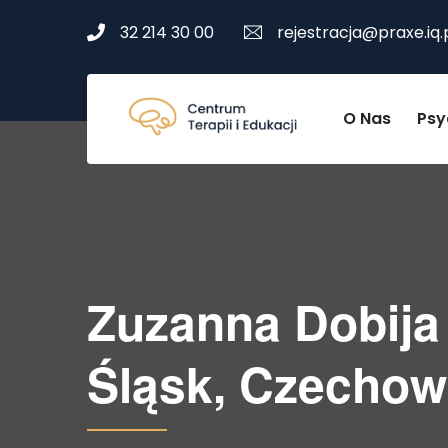
32 214 30 00
rejestracja@praxe.iq.
O Nas
Psy
Zuzanna Dobija 
Śląsk, Czechow