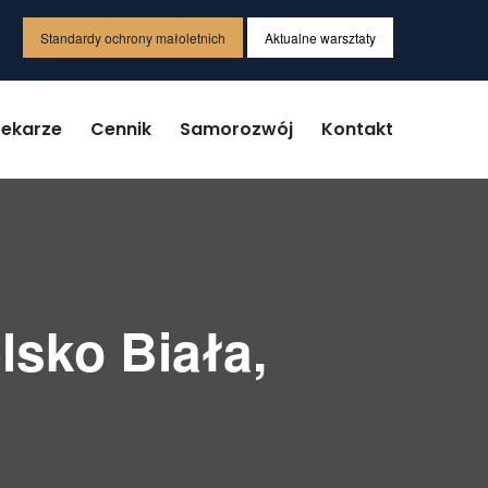
Standardy ochrony małoletnich
Aktualne warsztaty
Lekarze
Cennik
Samorozwój
Kontakt
lsko Biała,