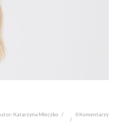
utor: Katarzyna Mleczko
0 Komentarzy