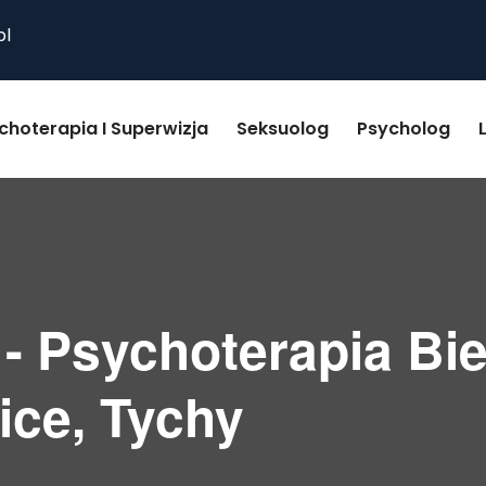
pl
choterapia I Superwizja
Seksuolog
Psycholog
- Psychoterapia Bie
ice, Tychy