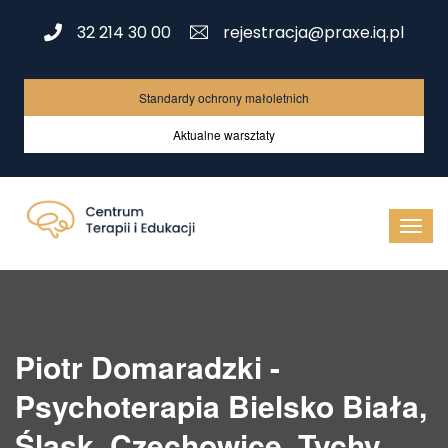
32 214 30 00
rejestracja@praxe.iq.pl
Standardy ochrony małoletnich
Aktualne warsztaty
Piotr Domaradzki -
Psychoterapia Bielsko Biała,
Śląsk, Czechowice, Tychy