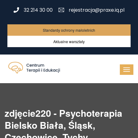
32 214 30 00
rejestracja@praxe.iq.pl
Standardy ochrony małoletnich
Aktualne warsztaty
zdjęcie220 - Psychoterapia
Bielsko Biała, Śląsk,
Czechowice, Tychy