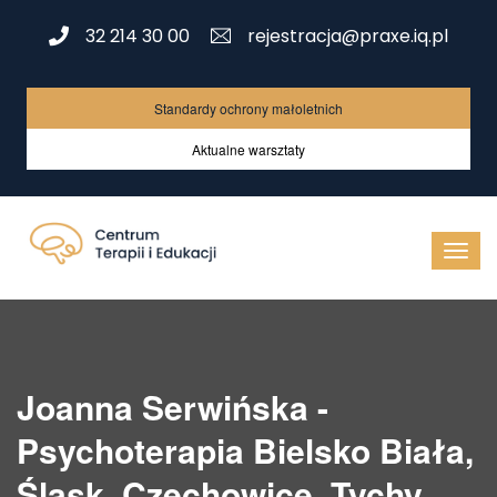
32 214 30 00
rejestracja@praxe.iq.pl
Standardy ochrony małoletnich
Aktualne warsztaty
Joanna Serwińska -
Psychoterapia Bielsko Biała,
Śląsk, Czechowice, Tychy