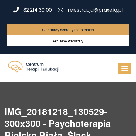
32 214 30 00
rejestracja@praxe.iq.pl
Standardy ochrony małoletnich
Aktualne warsztaty
IMG_20181218_130529-
300x300 - Psychoterapia
Bielsko Biała, Śląsk,