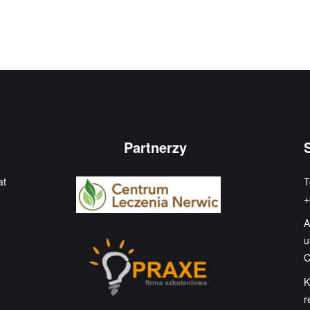
Partnerzy
at
T
+
A
u
C
K
r