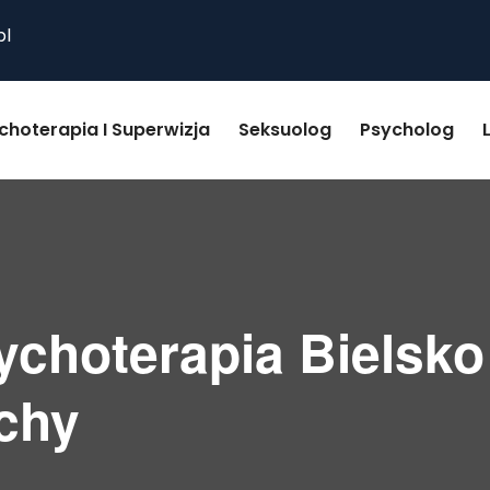
pl
choterapia I Superwizja
Seksuolog
Psycholog
ychoterapia Bielsko 
chy