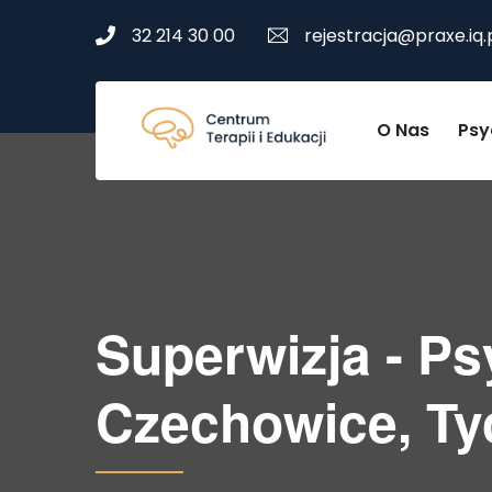
32 214 30 00
rejestracja@praxe.iq.
O Nas
Psy
Superwizja - Ps
Czechowice, Ty