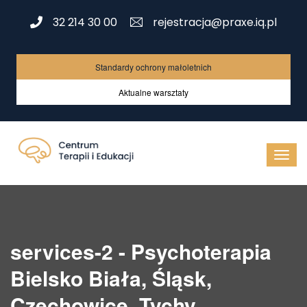
32 214 30 00
rejestracja@praxe.iq.pl
Standardy ochrony małoletnich
Aktualne warsztaty
services-2 - Psychoterapia
Bielsko Biała, Śląsk,
Czechowice, Tychy