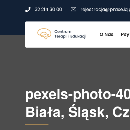
32 214 30 00
rejestracja@praxe.iq.
O Nas
Psy
pexels-photo-40
Biała, Śląsk, C