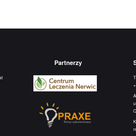
Partnerzy
at
T
+
A
u
C
K
r