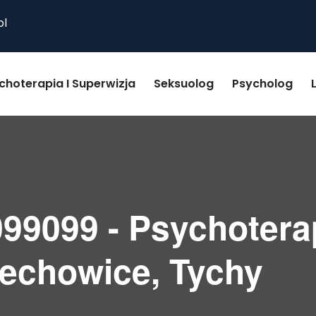
pl
choterapia I Superwizja
Seksuolog
Psycholog
99099 - Psychotera
zechowice, Tychy