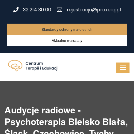
32 214 30 00
rejestracja@praxe.iq.pl
Standardy ochrony małoletnich
Aktualne warsztaty
Audycje radiowe -
Psychoterapia Bielsko Biała,
Śląsk, Czechowice, Tychy