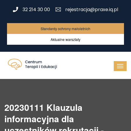
32 214 30 00
rejestracja@praxe.iq.pl
Standardy ochrony małoletnich
Aktualne warsztaty
20230111 Klauzula
informacyjna dla
uczestników rekrutacji -