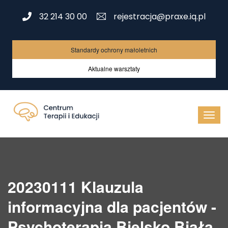
32 214 30 00
rejestracja@praxe.iq.pl
Standardy ochrony małoletnich
Aktualne warsztaty
20230111 Klauzula
informacyjna dla pacjentów -
Psychoterapia Bielsko Biała,