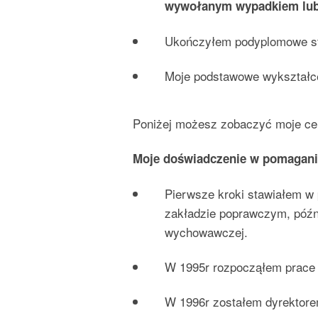
wywołanym wypadkiem lub
Ukończyłem podyplomowe st
Moje podstawowe wykształcen
Poniżej możesz zobaczyć moje cer
Moje doświadczenie w pomagan
Pierwsze kroki stawiałem w
zakładzie poprawczym, późn
wychowawczej.
W 1995r rozpocząłem prace 
W 1996r zostałem dyrekto