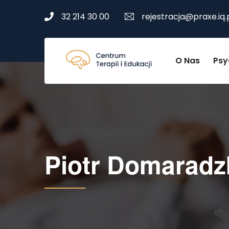
32 214 30 00
rejestracja@praxe.iq.
O Nas
Psy
Piotr Domaradz