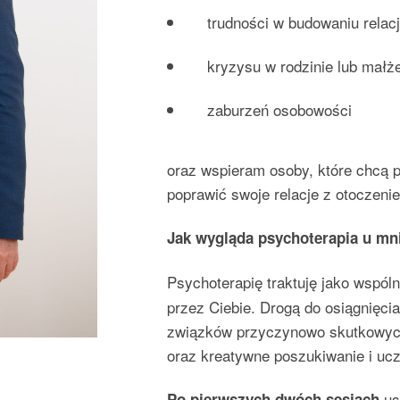
trudności w budowaniu relacj
kryzysu w rodzinie lub małż
zaburzeń osobowości
oraz wspieram osoby, które chcą 
poprawić swoje relacje z otoczeni
Jak wygląda psychoterapia u mn
Psychoterapię traktuję jako wspól
przez Ciebie. Drogą do osiągnięci
związków przyczynowo skutkowych
oraz kreatywne poszukiwanie i ucz
us
Po pierwszych dwóch sesjach