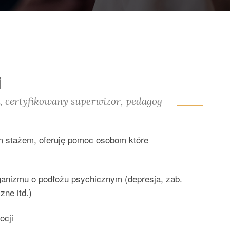
i
, certyfikowany superwizor, pedagog
im stażem, oferuję pomoc osobom które
ganizmu o podłożu psychicznym (depresja, zab.
ne itd.)
ocji