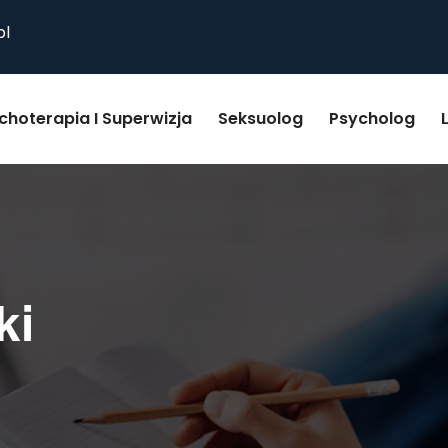
pl
choterapia I Superwizja
Seksuolog
Psycholog
ki