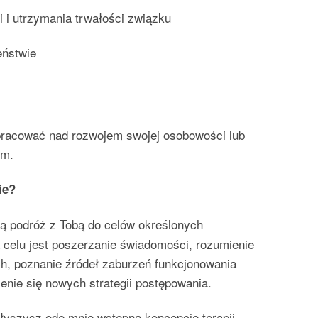
i i utrzymania trwałości związku
eństwie
pracować nad rozwojem swojej osobowości lub
em.
ie?
ną podróż z Tobą do celów określonych
a celu jest poszerzanie świadomości, rozumienie
, poznanie źródeł zaburzeń funkcjonowania
enie się nowych strategii postępowania.
łyszysz ode mnie wstępną koncepcję terapii