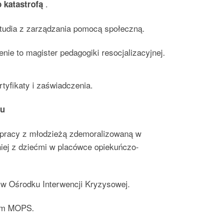
.
 katastrofą
udia z zarządzania pomocą społeczną.
ie to magister pedagogiki resocjalizacyjnej.
tyfikaty i zaświadczenia.
iu
 pracy z młodzieżą zdemoralizowaną w
iej z dziećmi w placówce opiekuńczo-
w Ośrodku Interwencji Kryzysowej.
rem MOPS.