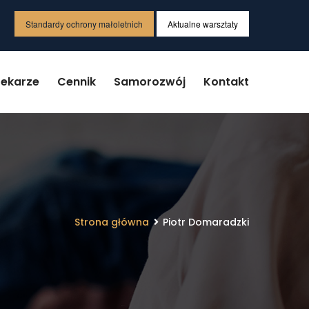
Standardy ochrony małoletnich
Aktualne warsztaty
Lekarze
Cennik
Samorozwój
Kontakt
Strona główna
Piotr Domaradzki