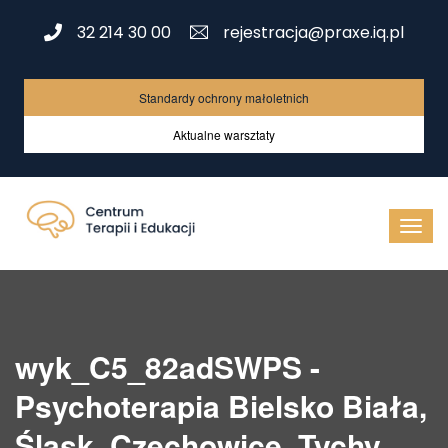
32 214 30 00
rejestracja@praxe.iq.pl
Standardy ochrony małoletnich
Aktualne warsztaty
wyk_C5_82adSWPS -
Psychoterapia Bielsko Biała,
Śląsk, Czechowice, Tychy