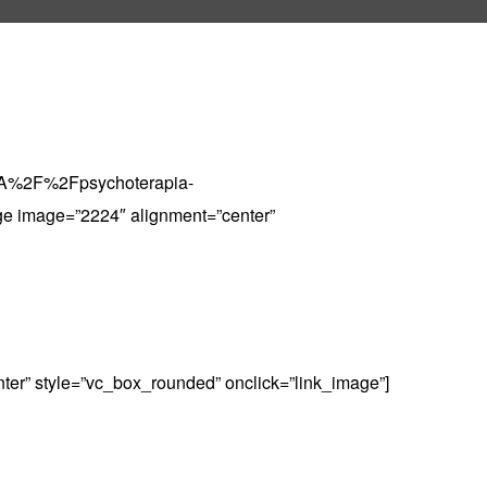
p%3A%2F%2Fpsychoterapia-
ge image=”2224″ alignment=”center”
ter” style=”vc_box_rounded” onclick=”link_image”]