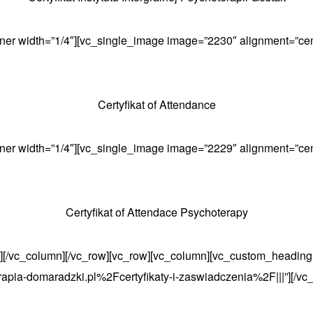
ner width=”1/4″][vc_single_image image=”2230″ alignment=”cen
Certyfikat of Attendance
ner width=”1/4″][vc_single_image image=”2229″ alignment=”cen
Certyfikat of Attendace Psychoterapy
r][/vc_column][/vc_row][vc_row][vc_column][vc_custom_heading
rapia-domaradzki.pl%2Fcertyfikaty-i-zaswiadczenia%2F|||”][/vc