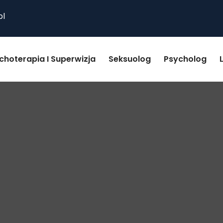
pl
choterapia I Superwizja
Seksuolog
Psycholog