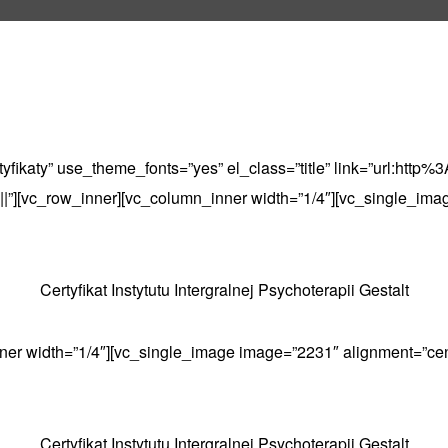
yfikaty” use_theme_fonts=”yes” el_class=”title” link=”url:htt
|”][vc_row_inner][vc_column_inner width=”1/4″][vc_single_ima
Certyfikat Instytutu Intergralnej Psychoterapii Gestalt
ner width=”1/4″][vc_single_image image=”2231″ alignment=”cen
Certyfikat Instytutu Intergralnej Psychoterapii Gestalt