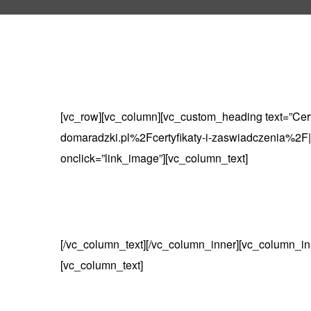
[vc_row][vc_column][vc_custom_heading text=”Cert
domaradzki.pl%2Fcertyfikaty-i-zaswiadczenia%2F||
onclick=”link_image”][vc_column_text]
[/vc_column_text][/vc_column_inner][vc_column_in
[vc_column_text]