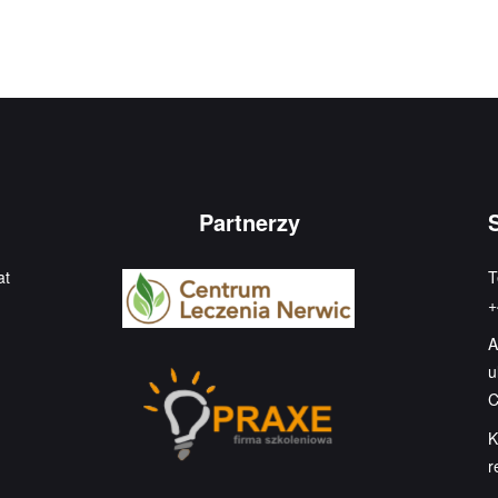
Partnerzy
at
T
+
A
u
C
K
r