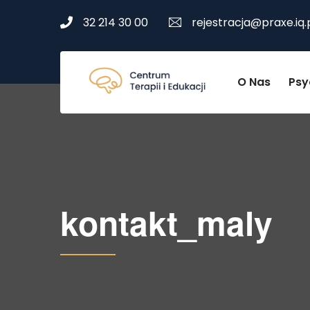
32 214 30 00
rejestracja@praxe.iq.
O Nas
Psy
kontakt_maly