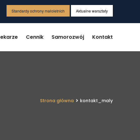
Standardy ochrony małoletnich
Aktualne warsztaty
Lekarze
Cennik
Samorozwój
Kontakt
Strona główna
kontakt_maly