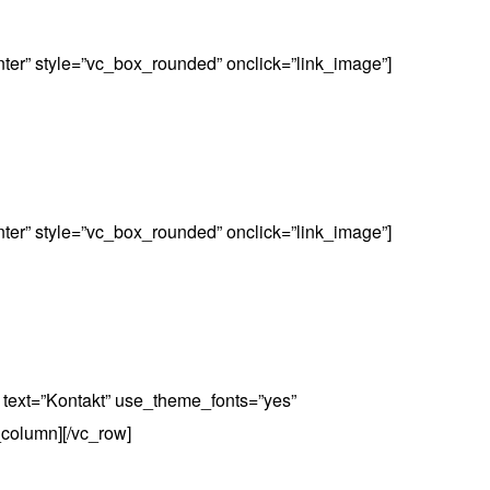
ter” style=”vc_box_rounded” onclick=”link_image”]
ter” style=”vc_box_rounded” onclick=”link_image”]
 text=”Kontakt” use_theme_fonts=”yes”
_column][/vc_row]