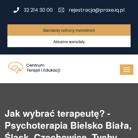
32 214 30 00
rejestracja@praxe.iq.pl
Standardy ochrony małoletnich
Aktualne warsztaty
Jak wybrać terapeutę? -
Psychoterapia Bielsko Biała,
Śląsk, Czechowice, Tychy