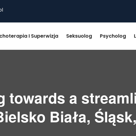
pl
choterapia I Superwizja
Seksuolog
Psycholog
 towards a streamli
ielsko Biała, Śląsk