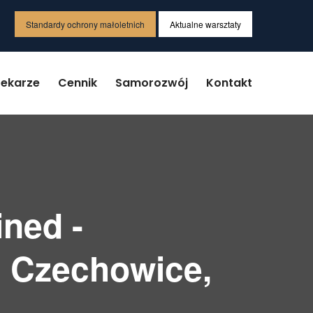
Standardy ochrony małoletnich
Aktualne warsztaty
Lekarze
Cennik
Samorozwój
Kontakt
ned -
, Czechowice,