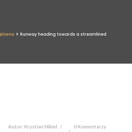
główna
Runway heading towards a streamlined
Autor: Krystian Nikiel
0 Komentarzy