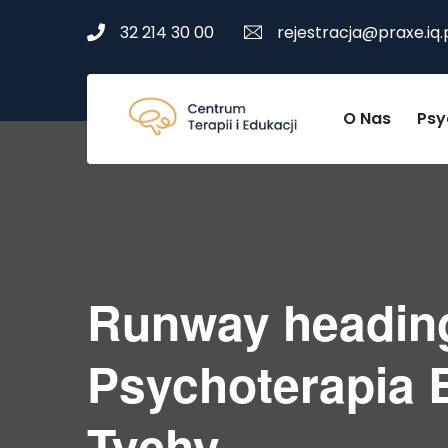
32 214 30 00
rejestracja@praxe.iq.
O Nas
Psy
Runway heading
Psychoterapia B
Tychy