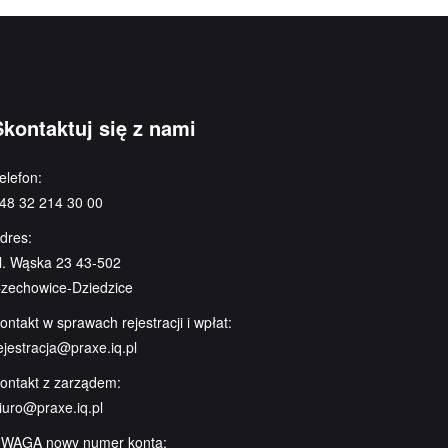
Skontaktuj się z nami
elefon:
48 32 214 30 00
dres:
l. Wąska 23 43-502
zechowice-Dziedzice
ontakt w sprawach rejestracji i wpłat:
ejestracja@praxe.iq.pl
ontakt z zarządem:
iuro@praxe.iq.pl
WAGA nowy numer konta: