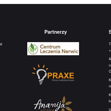
Partnerzy
at
T
+
A
u
C
K
r
K
b
U