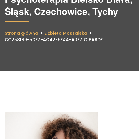
Śląsk, Czechowice, Tychy
Strona główna
Elżbieta Massalska
CC258189-5DE7-4C42-9E4A-A0F71C1BABDE