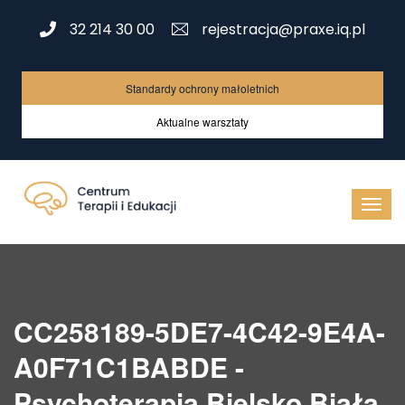
32 214 30 00
rejestracja@praxe.iq.pl
Standardy ochrony małoletnich
Aktualne warsztaty
CC258189-5DE7-4C42-9E4A-
A0F71C1BABDE -
Psychoterapia Bielsko Biała,